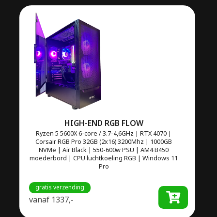
HIGH-END RGB FLOW
Ryzen 5 5600X 6-core / 3.7-4,6GHz | RTX 4070 |
Corsair RGB Pro 32GB (2x16) 3200Mhz | 1000GB
NVMe | Air Black | 550-600w PSU | AM4 B450
moederbord | CPU luchtkoeling RGB | Windows 11
Pro
gratis verzending
vanaf
1337,-