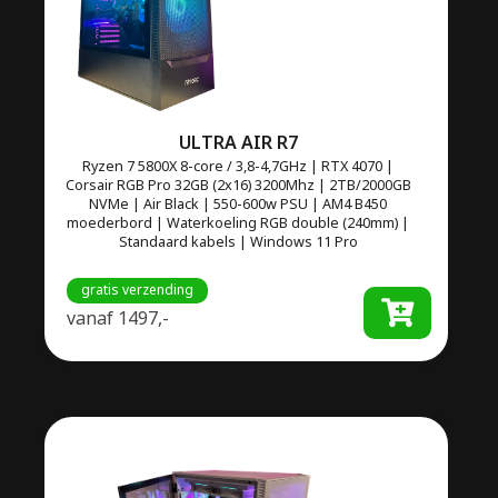
ULTRA AIR R7
Ryzen 7 5800X 8-core / 3,8-4,7GHz | RTX 4070 |
Corsair RGB Pro 32GB (2x16) 3200Mhz | 2TB/2000GB
NVMe | Air Black | 550-600w PSU | AM4 B450
moederbord | Waterkoeling RGB double (240mm) |
Standaard kabels | Windows 11 Pro
gratis verzending
vanaf
1497,-