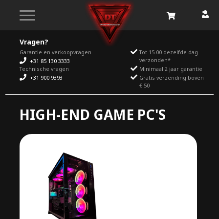
Vragen?
Garantie en verkoopvragen
Tot 15.00 dezelfde dag
verzonden*
+31 85 130 3333
Technische vragen
Minimaal 2 jaar garantie
+31 900 9393
Gratis verzending boven
€ 50
HIGH-END GAME PC'S