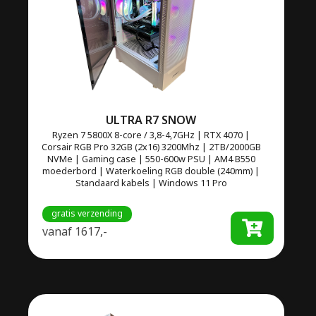
ULTRA R7 SNOW
Ryzen 7 5800X 8-core / 3,8-4,7GHz | RTX 4070 |
Corsair RGB Pro 32GB (2x16) 3200Mhz | 2TB/2000GB
NVMe | Gaming case | 550-600w PSU | AM4 B550
moederbord | Waterkoeling RGB double (240mm) |
Standaard kabels | Windows 11 Pro
gratis verzending
vanaf
1617,-