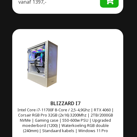
vanaf
1397,-
BLIZZARD I7
Intel Core i7-11700F 8-Core / 2,5-4,9Ghz | RTX 4060 |
Corsair RGB Pro 32GB (2x16) 3200Mhz | 2TB/2000GB
NVMe | Gaming case | 550-600w PSU | Upgraded
moederbord (1200) | Waterkoeling RGB double
(240mm) | Standaard kabels | Windows 11 Pro