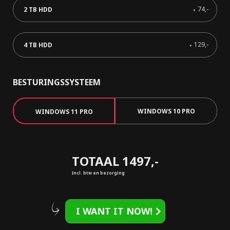
74,-
2 TB HDD
+
129,-
4 TB HDD
+
BESTURINGSSYSTEEM
WINDOWS 10 PRO
WINDOWS 11 PRO
TOTAAL 1497,-
Incl. btw en bezorging
I WANT IT NOW!