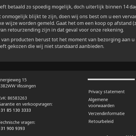
eft betaald zo spoedig mogelijk, doch uiterlijk binnen 14 d
onmogelijk blijkt te zijn, doen wij ons best om u een vervang
jke wijze worden gemeld. Gaat het om een koop op afstand (z
n retourzending zijn in dat geval voor onze rekening.
g van producten berust tot het moment van bezorging aan u
eeft gekozen die wij niet standaard aanbieden.
Energieweg 15
4382WW Vlissingen
Privacy statement
KvK: 86583263
Algemene
Garantie en verkoopvragen:
voorwaarden
+31 85 130 3333
Verzendinformatie
Retourbeleid
Technische vragen:
+31 900 9393