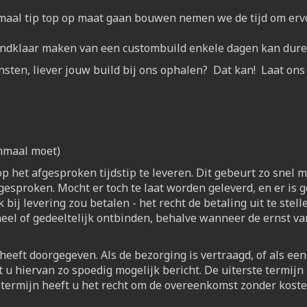
emaal tip top op maat gaan bouwen nemen we de tijd om ervoo
endklaar maken van een custombuild enkele dagen kan dure
nsten, liever jouw build bij ons ophalen? Dat kan! Laat o
enmaal moet)
 op het afgesproken tijdstip te leveren. Dit gebeurt zo snel 
fgesproken. Mocht er toch te laat worden geleverd, en er is 
bij levering zou betalen - het recht de betaling uit te stelle
eel of gedeeltelijk ontbinden, behalve wanneer de ernst va
eeft doorgegeven. Als de bezorging is vertraagd, of als een b
 u hiervan zo spoedig mogelijk bericht. De uiterste termijn
termijn heeft u het recht om de overeenkomst zonder koste